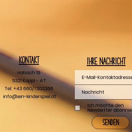
Kontakt
Ihre Nachricht
Habach 19
5321 Koppl - AT
Tel: +43 660/7302366
info@ein-kinderspiel.at
Ich möchte den
Newsletter abonnie
Senden