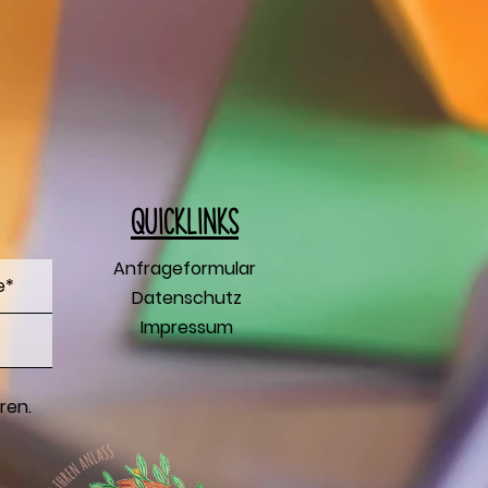
Q
uicklinks
Anfrageformular
Datenschutz
Impressum
ren.