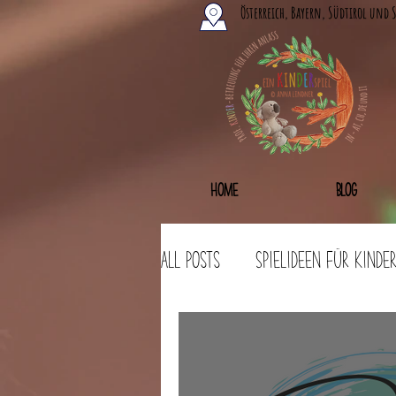
Österreich, Bayern, Südtirol und 
Home
Blog
All Posts
Spielideen für Kinde
Bastelideen
Workshops