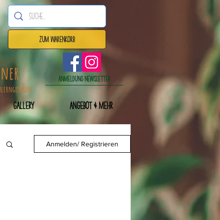
Zum Warenkorb
dner
Anmeldung Newsletter
nlerngespräch
Gallery
Angebot & mehr
Anmelden/ Registrieren