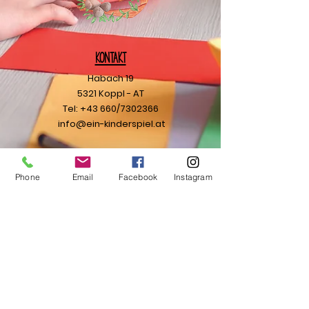
Kontakt
Habach 19
5321 Koppl - AT
Tel: +43 660/7302366
info@ein-kinderspiel.at
Ihre Nachricht
Phone
Email
Facebook
Instagram
Ich möchte den Newsletter
abonnieren.
Senden