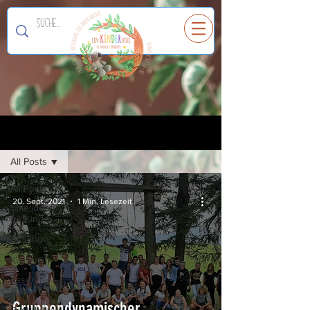
Ein
K
I
N
D
E
R
spiel
Registrieren
Blog
All Posts
All Posts
20. Sept. 2021
1 Min. Lesezeit
Spielideen
für Kinder
Ausflüge
mit
Kindern
Essen für
Kinder
Gruppendynamischer