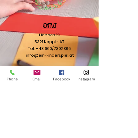
Kontakt
Habach 19
5321 Koppl - AT
Tel: +43 660/7302366
info@ein-kinderspiel.at
Ihre Nachricht
Phone
Email
Facebook
Instagram
Ich möchte den Newsletter
abonnieren.
Senden