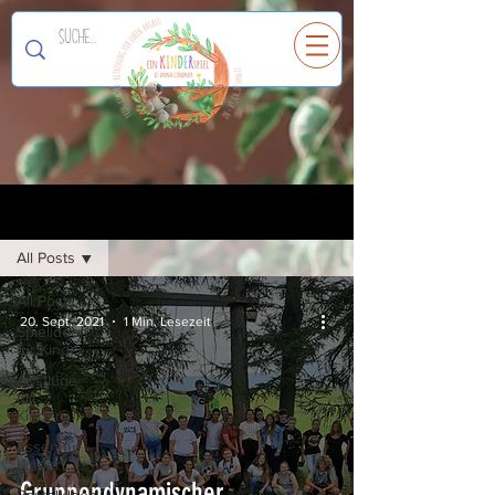
Ein
K
I
N
D
E
R
spiel
Registrieren
Blog
All Posts
All Posts
20. Sept. 2021
1 Min. Lesezeit
Spielideen
für Kinder
Ausflüge
mit
Kindern
Essen für
Kinder
Gruppendynamischer