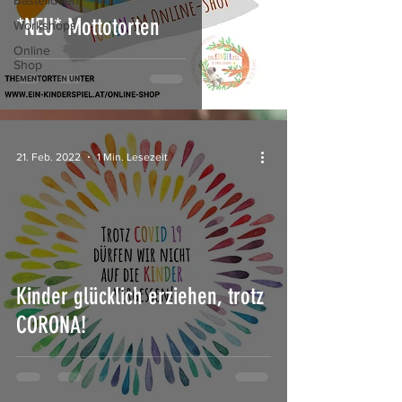
Bastelideen
*NEU* Mottotorten
Workshops
Online
Shop
21. Feb. 2022
1 Min. Lesezeit
Kinder glücklich erziehen, trotz
CORONA!