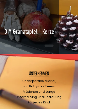
DIY Granatapfel - Kerze
U
nternehmen
Kinderparties allerlei,
von Babys bis Teens,
Mädchen und Jungs
Unterhaltung und Betreuung
für jedes Kind