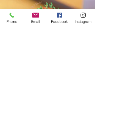
Phone
Email
Facebook
Instagram
Kontakt
Habach 19
5321 Koppl - AT
Tel: +43 660/7302366
info@ein-kinderspiel.at
Ihre Nachricht