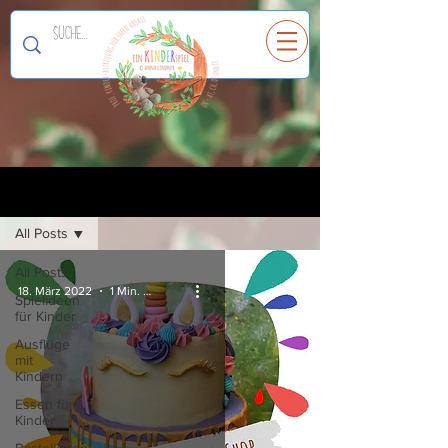
Ein
K
I
N
D
E
R
spiel
Registrieren
Blog
All Posts
All Posts
18. März 2022
1 Min. Lesezeit
Spielideen
für Kinder
Ausflüge
mit
Kindern
Essen für
Kinder