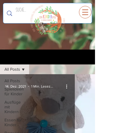
Ein
K
I
N
D
E
R
spiel
Registrieren
Blog
All Posts
All Posts
14. Dez. 2021
1 Min. Lesezeit
Spielideen
für Kinder
Ausflüge
mit
Kindern
Essen für
Kinder