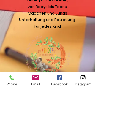
Kinderparties allerlei,
von Babys bis Teens,
Mädchen und Jungs
Unterhaltung und Betreuung
für jedes Kind
Phone
Email
Facebook
Instagram
Kontakt
Habach 19
5321 Koppl - AT
Tel: +43 660/7302366
info@ein-kinderspiel.at