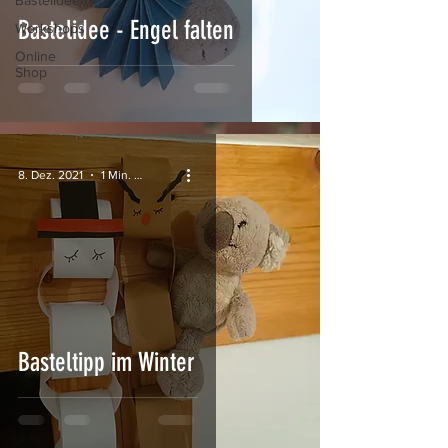
Bastelideen
Bastelidee - Engel falten
Workshops
Online
Shop
8. Dez. 2021
1 Min. Lesezeit
Basteltipp im Winter