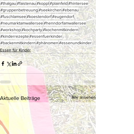
#thalgau
#faistenau
#koppl
#plainfeld
#hintersee
#gruppenbetreuung
#seekirchen
#ebenau
#fuschlamsee
#koestendorf
#eugendorf
#neumarktamwallersee
#henndorfamwallersee
#workshop
#kochparty
#kochenmitkindern
#kinderrezepte
#essenfuerkinder
#backenmitkindern
#phänomen
#essenundkinder
Essen für Kinder
Alle ansehen
Aktuelle Beiträge