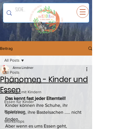
Ein
K
I
N
D
E
R
spiel
Beitrag
All Posts
Anna Lindner
All Posts
Phänomen - Kinder und
Spielideen für Kinder
Essen
Ausflüge mit Kindern
Das kennt fast jeder Elternteil! 
Essen für Kinder
Kinder können ihre Schuhe, ihr 
Bastelideen
Spielzeug, ihre Bastelsachen ..... nicht 
finden.
Workshops
Aber wenn es ums Essen geht, 