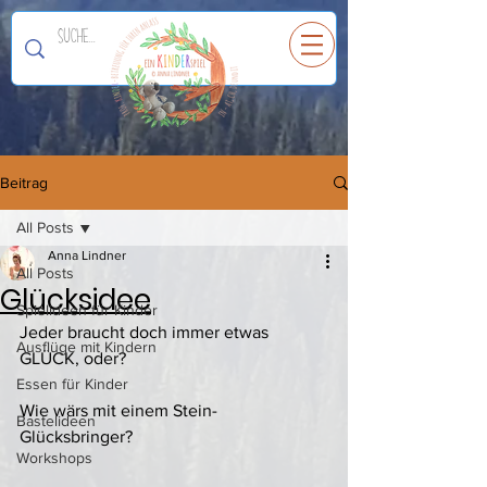
Ein
K
I
N
D
E
R
spiel
Beitrag
All Posts
Anna Lindner
All Posts
Glücksidee
Spielideen für Kinder
Jeder braucht doch immer etwas 
Ausflüge mit Kindern
GLÜCK, oder?
Essen für Kinder
Wie wärs mit einem Stein- 
Bastelideen
Glücksbringer?
Workshops