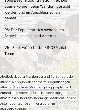
Tolle Beschäftigung im Sommer. Die 
Steine können beim Wandern gesucht 
werden und im Anschluss schön 
bemalt. 
PS: Der Papa freut sich sicher auch. 
Schließlich ist ja bald Vatertag. 
Viel Spaß wünscht das KINDERspiel - 
Team
#hofbeisalzburg
#salzburgerland
#einkinderspiel
#fuschlseeregion
#kinderbetreuung
#flachgau
#thalgau
#faistenau
#salzburg
#koppl
#plainfeld
#mondsee
#ebenau
#fuschlamsee
#stgilgen
#bastelnmitkindern
#kinderangebot
#kreativekurse
#steinebemalen
#sommerprogramm
#ferienbetreuung