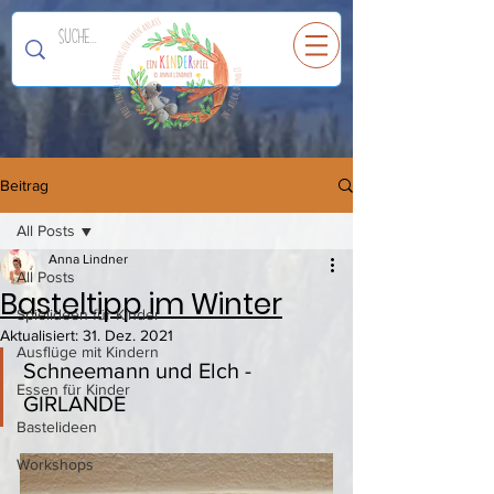
Ein
K
I
N
D
E
R
spiel
Beitrag
All Posts
Anna Lindner
All Posts
Basteltipp im Winter
Spielideen für Kinder
Aktualisiert:
31. Dez. 2021
Ausflüge mit Kindern
Schneemann und Elch - 
Essen für Kinder
GIRLANDE 
Bastelideen
Workshops