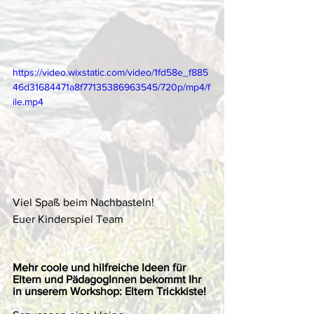
https://video.wixstatic.com/video/1fd58e_f885
46d31684471a8f77135386963545/720p/mp4/f
ile.mp4
Viel Spaß beim Nachbasteln!
Euer Kinderspiel Team
Mehr coole und hilfreiche Ideen für 
Eltern und PädagogInnen bekommt Ihr
in unserem Workshop: Eltern Trickkiste!