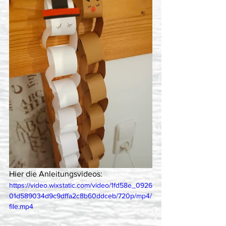
Hier die Anleitungsvideos:
https://video.wixstatic.com/video/1fd58e_0926
01d589034d9c9dffa2c8b60ddceb/720p/mp4/
file.mp4