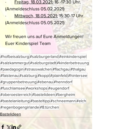
·       
Freitag, 18.03.2021:
 16 -17:30 Uhr. 
(Anmeldeschluss 05.02.2021)
·       
Mittwoch, 18.05.2021:
 15:30-17 Uhr. 
(Anmeldeschluss 05.05.2021)
Wir freuen uns auf Eure Anmeldungen!
Euer Kinderspiel Team
#hofbeisalzburg
#salzburgerland
#einkinderspiel
#salzkammergut
#salzburgstadt
#kinderbetreuung
#paedagogin
#strasswalchen
#flachgau
#thalgau
#faistenau
#salzburg
#koppl
#plainfeld
#hintersee
#gruppenbetreuung
#ebenau
#henndorf
#fuschlamsee
#workshops
#eugendorf
#oberoesterreich
#bastelideen
#bergheim
#bastelanleitung
#basteltipp
#schneemann
#elch
#regenbogengirlande
#8.türchen
Bastelideen