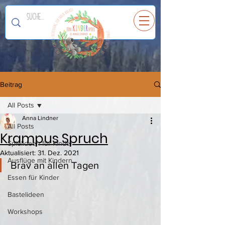
Ein
K
I
N
D
E
R
spiel
Beitrag
All Posts
Anna Lindner
All Posts
Krampus Spruch
Spielideen für Kinder
Aktualisiert:
31. Dez. 2021
Ausflüge mit Kindern
Brav an allen Tagen
Essen für Kinder
Bastelideen
Workshops