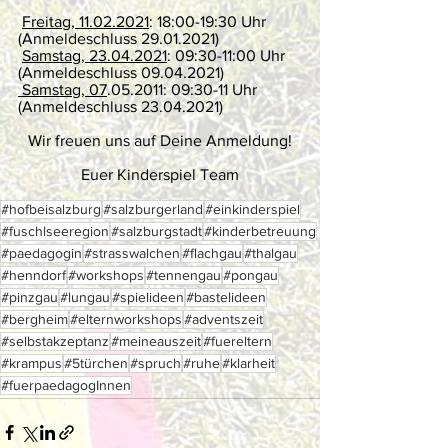
Freitag, 11.02.2021
: 18:00-19:30 Uhr 
(Anmeldeschluss 29.01.2021)
Samstag, 23.04.2021
: 09:30-11:00 Uhr 
(Anmeldeschluss 09.04.2021)
 Samstag, 07
.05.2011: 09:30-11 Uhr 
(Anmeldeschluss 23.04.2021)
Wir freuen uns auf Deine Anmeldung!
Euer Kinderspiel Team
#hofbeisalzburg
#salzburgerland
#einkinderspiel
#fuschlseeregion
#salzburgstadt
#kinderbetreuung
#paedagogin
#strasswalchen
#flachgau
#thalgau
#henndorf
#workshops
#tennengau
#pongau
#pinzgau
#lungau
#spielideen
#bastelideen
#bergheim
#elternworkshops
#adventszeit
#selbstakzeptanz
#meineauszeit
#fuereltern
#krampus
#5türchen
#spruch
#ruhe
#klarheit
#fuerpaedagogInnen