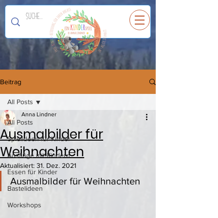
Ein
K
I
N
D
E
R
spiel
Beitrag
All Posts
Anna Lindner
All Posts
Ausmalbilder für
Spielideen für Kinder
Weihnachten
Ausflüge mit Kindern
Aktualisiert:
31. Dez. 2021
Essen für Kinder
Ausmalbilder für Weihnachten
Bastelideen
Workshops