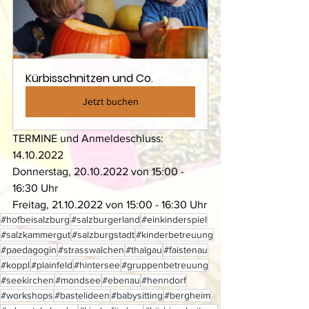
Kürbisschnitzen und Co.
Jetzt buchen
TERMINE und Anmeldeschluss: 
14.10.2022 
Donnerstag, 20.10.2022 von 15:00 - 
16:30 Uhr 
Freitag, 21.10.2022 von 15:00 - 16:30 Uhr
#hofbeisalzburg
#salzburgerland
#einkinderspiel
#salzkammergut
#salzburgstadt
#kinderbetreuung
#paedagogin
#strasswalchen
#thalgau
#faistenau
#koppl
#plainfeld
#hintersee
#gruppenbetreuung
#seekirchen
#mondsee
#ebenau
#henndorf
#workshops
#bastelideen
#babysitting
#bergheim