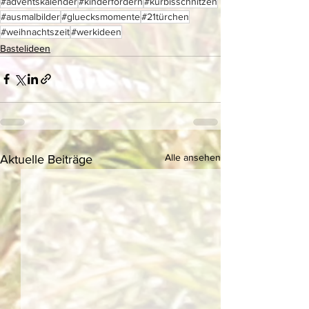
#adventskalender
#kinderfördern
#kürbisschnitzen
#ausmalbilder
#gluecksmomente
#21türchen
#weihnachtszeit
#werkideen
Bastelideen
Alle ansehen
Aktuelle Beiträge