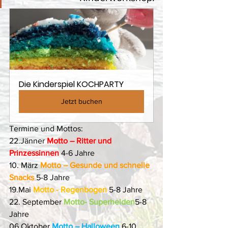
Die Kinderspiel KOCHPARTY
Jetzt buchen
Termine und Mottos:
22.Jänner 
Motto – Ritter und 
Prinzessinnen
4-6 Jahre
10. März 
Motto – Gesunde und schnelle 
Snacks
5-8 Jahre
19.Mai 
Motto - Regenbogen
 5-8 Jahre
22. September 
Motto- Superhelden
5-8 
Jahre
06.Oktober 
Motto – Halloween
 6-10 