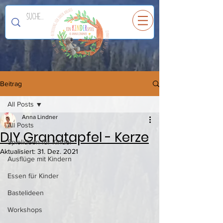
Ein
K
I
N
D
E
R
spiel
Beitrag
All Posts
Anna Lindner
All Posts
DIY Granatapfel - Kerze
Spielideen für Kinder
Aktualisiert:
31. Dez. 2021
Ausflüge mit Kindern
Essen für Kinder
Bastelideen
Workshops