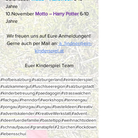
Jahre
10.November 
Motto – Harry Potter
 6-10 
Jahre
Wir freuen uns auf Eure Anmeldungen! 
Gerne auch per Mail an:
 a_lindner@ein-
kinderspiel.at
Euer Kinderspiel Team
#hofbeisalzburg
#salzburgerland
#einkinderspiel
#salzkammergut
#fuschlseeregion
#salzburgstadt
#kinderbetreuung
#paedagogin
#strasswalchen
#flachgau
#henndorf
#workshops
#tennengau
#pongau
#pinzgau
#lungau
#bastelideen
#kreativ
#adventskalender
#KreativeWerkstatt
#advent
#ideenfuerdiefamilie
#basteltipp
#weihnachtsideen
#schnaufpause
#granatapfel
#2.türchen
#lockdown
#lebensschui