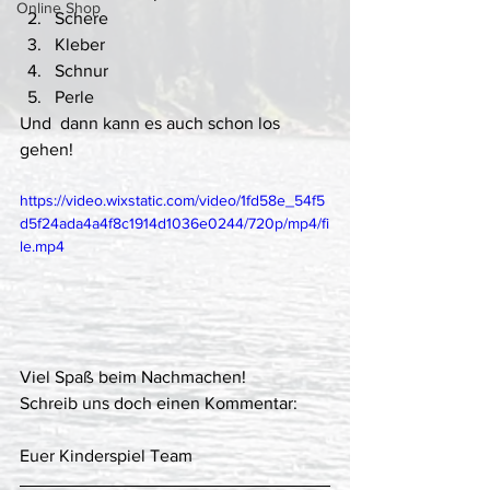
Online Shop
Schere
Kleber 
Schnur 
Perle 
Und  dann kann es auch schon los 
gehen! 
https://video.wixstatic.com/video/1fd58e_54f5
d5f24ada4a4f8c1914d1036e0244/720p/mp4/fi
le.mp4
Viel Spaß beim Nachmachen! 
Schreib uns doch einen Kommentar: 
Euer Kinderspiel Team