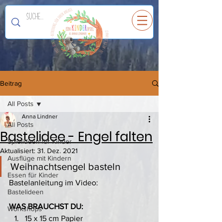
Ein
K
I
N
D
E
R
spiel
Beitrag
All Posts
Anna Lindner
All Posts
Bastelidee - Engel falten
Spielideen für Kinder
Aktualisiert:
31. Dez. 2021
Ausflüge mit Kindern
Weihnachtsengel basteln
Essen für Kinder
Bastelanleitung im Video:
Bastelideen
WAS BRAUCHST DU:
Workshops
15 x 15 cm Papier