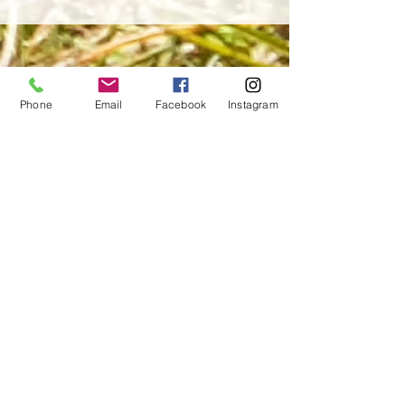
U
nternehmen
Phone
Email
Facebook
Instagram
Kinderparties allerlei,
von Babys bis Teens,
Mädchen und Jungs
Unterhaltung und Betreuung
für jedes Kind
Kontakt