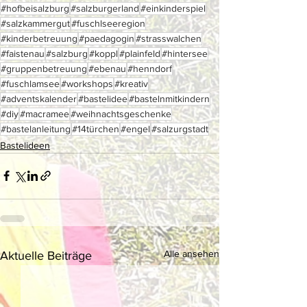
#hofbeisalzburg
#salzburgerland
#einkinderspiel
#salzkammergut
#fuschlseeregion
#kinderbetreuung
#paedagogin
#strasswalchen
#faistenau
#salzburg
#koppl
#plainfeld
#hintersee
#gruppenbetreuung
#ebenau
#henndorf
#fuschlamsee
#workshops
#kreativ
#adventskalender
#bastelidee
#bastelnmitkindern
#diy
#macramee
#weihnachtsgeschenke
#bastelanleitung
#14türchen
#engel
#salzurgstadt
Bastelideen
Alle ansehen
Aktuelle Beiträge