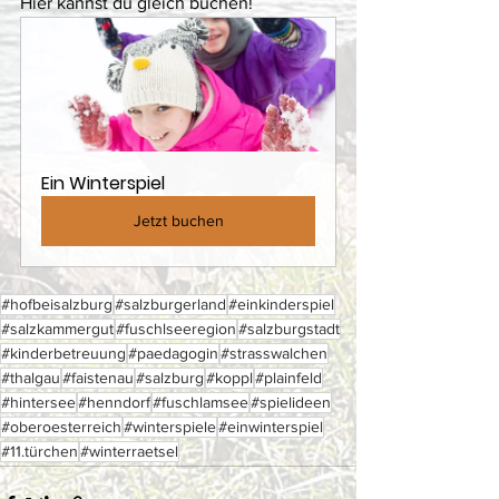
Hier kannst du gleich buchen! 
Ein Winterspiel
Jetzt buchen
#hofbeisalzburg
#salzburgerland
#einkinderspiel
#salzkammergut
#fuschlseeregion
#salzburgstadt
#kinderbetreuung
#paedagogin
#strasswalchen
#thalgau
#faistenau
#salzburg
#koppl
#plainfeld
#hintersee
#henndorf
#fuschlamsee
#spielideen
#oberoesterreich
#winterspiele
#einwinterspiel
#11.türchen
#winterraetsel