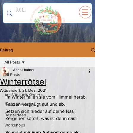
Ein
K
I
N
D
E
R
spiel
Beitrag
All Posts
Anna Lindner
All Posts
Winterrätsel
Spielideen für Kinder
Aktualisiert:
31. Dez. 2021
Ausflüge mit Kindern
Im Winter fallen sie vom Himmel herab,
Tanzen vergnügt auf und ab.
Essen für Kinder
Setzen sich nieder auf deine Nas',
Bastelideen
Zergehen sofort, was ist denn das?
Workshops
Schreibt mir Eure Antwort gerne als 