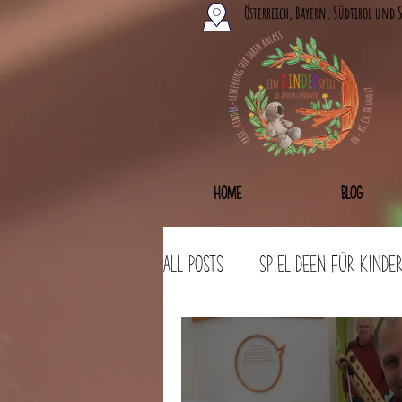
Österreich, Bayern, Südtirol und 
Home
Blog
All Posts
Spielideen für Kinde
Bastelideen
Workshops