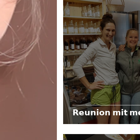
𝗥𝗲𝘂𝗻𝗶𝗼𝗻 𝗺𝗶𝘁 𝗺