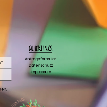
Q
uicklinks
Anfrageformular
Datenschutz
Impressum
ren.