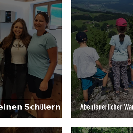
𝗶𝗻𝗲𝗻 𝗦𝗰𝗵ü𝗹𝗲𝗿𝗻
Abenteuerlicher Wa