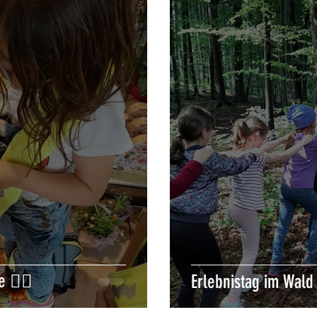
🕵️‍♂️
Erlebnistag im Wald