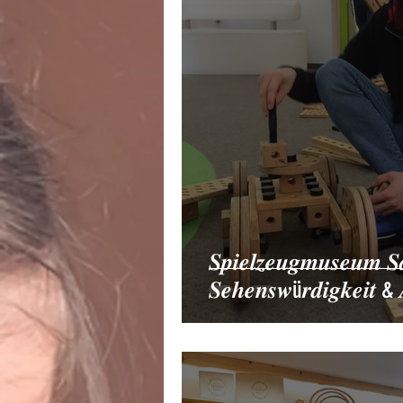
𝑺𝒑𝒊𝒆𝒍𝒛𝒆𝒖𝒈𝒎𝒖𝒔𝒆𝒖𝒎 𝑺
𝑺𝒆𝒉𝒆𝒏𝒔𝒘ü𝒓𝒅𝒊𝒈𝒌𝒆𝒊𝒕 & 