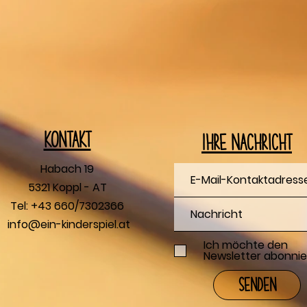
Kontakt
Ihre Nachricht
Habach 19
5321 Koppl - AT
Tel: +43 660/7302366
info@ein-kinderspiel.at
Ich möchte den
Newsletter abonnie
Senden