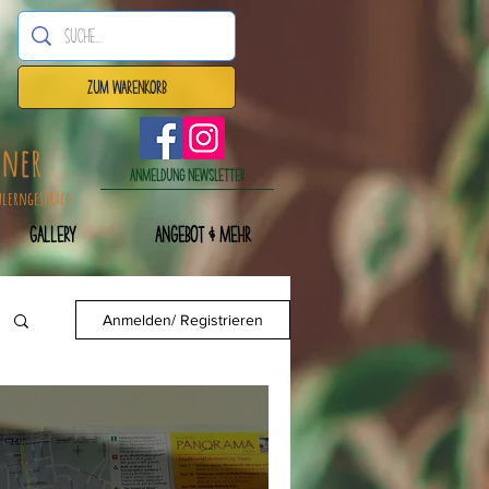
Zum Warenkorb
dner
Anmeldung Newsletter
nlerngespräch
Gallery
Angebot & mehr
Anmelden/ Registrieren