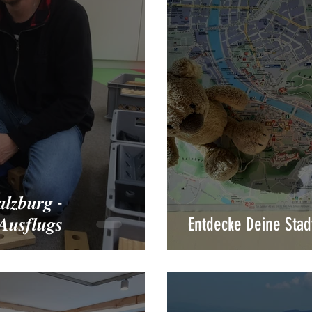
𝒍𝒛𝒃𝒖𝒓𝒈 -
𝒖𝒔𝒇𝒍𝒖𝒈𝒔
Entdecke Deine Stad